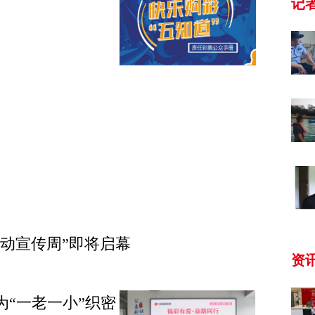
记
动宣传周”即将启幕
资
为“一老一小”织密