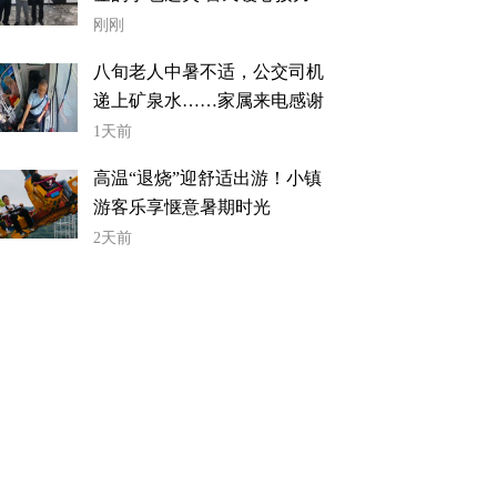
转寻找失主
刚刚
八旬老人中暑不适，公交司机
递上矿泉水……家属来电感谢
1天前
高温“退烧”迎舒适出游！小镇
游客乐享惬意暑期时光
2天前