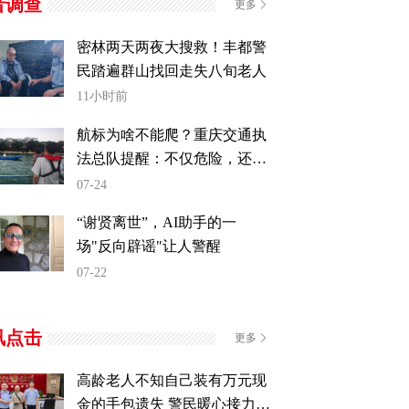
者调查
更多
密林两天两夜大搜救！丰都警
民踏遍群山找回走失八旬老人
11小时前
航标为啥不能爬？重庆交通执
法总队提醒：不仅危险，还违
法！
07-24
“谢贤离世”，AI助手的一
场"反向辟谣"让人警醒
07-22
讯点击
更多
高龄老人不知自己装有万元现
金的手包遗失 警民暖心接力辗