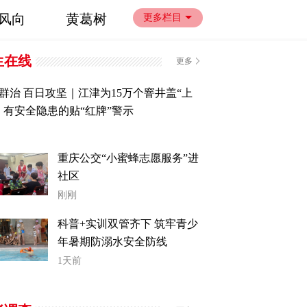
风向
黄葛树
更多栏目
生在线
更多
群治 百日攻坚｜江津为15万个窨井盖“上
，有安全隐患的贴“红牌”警示
重庆公交“小蜜蜂志愿服务”进
社区
刚刚
科普+实训双管齐下 筑牢青少
年暑期防溺水安全防线
1天前