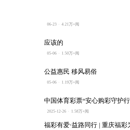
06-23
4.21万+阅
应该的
05-06
1.50万+阅
公益惠民 移风易俗
05-06
1.19万+阅
中国体育彩票“安心购彩守护行
2025-12-26
1.58万+阅
福彩有爱·益路同行 | 重庆福彩