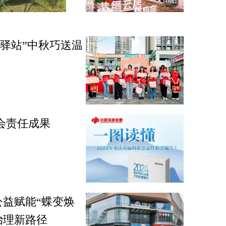
8图
驿站”中秋巧送温
社会责任成果
公益赋能“蝶变焕
治理新路径