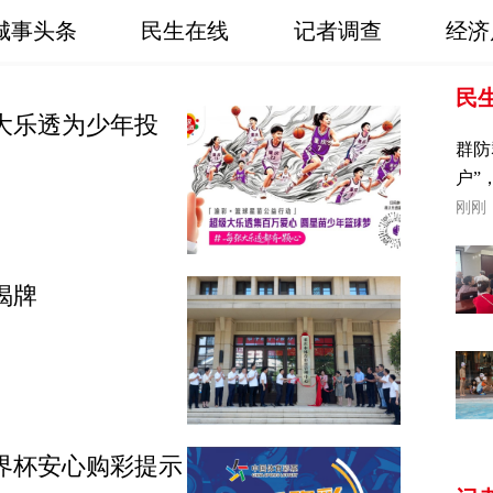
城事头条
民生在线
记者调查
经济
民
大乐透为少年投
群防
户”
刚刚
揭牌
界杯安心购彩提示