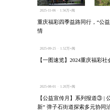
2025-11-06
1.56万+阅
重庆福彩四季益路同行，“公益
情
2025-09-25
1.52万+阅
【一图速览】2024重庆福彩
2025-08-01
1.20万+阅
【公益宣传月】系列报道③ | 
新” 弹子石街道探索多元协同