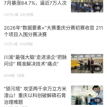
7月暴涨84.7%，逼近7万人次
3图
1.07万+阅
23小时前
2026年“数据要素×”大赛重庆分赛初赛收官 211
个项目入围分赛决赛
1.12万+阅
23小时前
川渝“最强大脑”走进渝企“把脉
问诊” 精准解决技术“痛点”
5图
9328阅
1天前
“锁污塔” 攻坚两千余万立方米
渣山！重庆以科创破解磷石膏
4图
治理难题