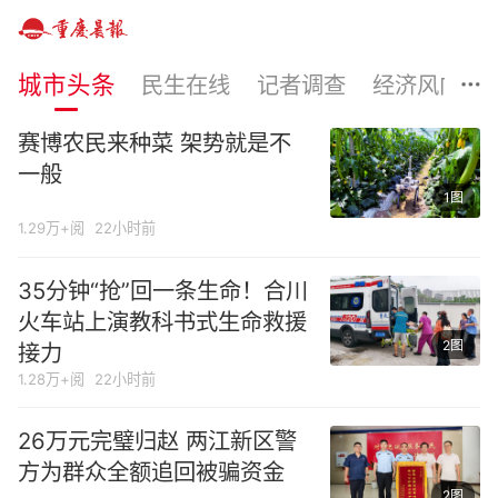
城市头条
民生在线
记者调查
经济风向
赛博农民来种菜 架势就是不
一般
1图
1.29万+阅
22小时前
35分钟“抢”回一条生命！合川
火车站上演教科书式生命救援
2图
接力
1.28万+阅
22小时前
26万元完璧归赵 两江新区警
方为群众全额追回被骗资金
2图