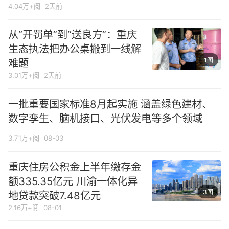
4.04万+阅
2天前
从“开罚单”到“送良方”：重庆
生态执法把办公桌搬到一线解
1图
难题
3.01万+阅
2天前
一批重要国家标准8月起实施 涵盖绿色建材、
数字孪生、脑机接口、光伏发电等多个领域
3.71万+阅
08-03
重庆住房公积金上半年缴存金
额335.35亿元 川渝一体化异
3图
地贷款突破7.48亿元
2.16万+阅
08-01