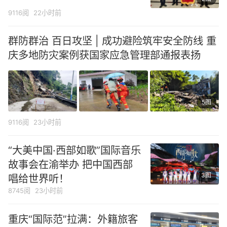
9116阅
22小时前
群防群治 百日攻坚 | 成功避险筑牢安全防线 重
庆多地防灾案例获国家应急管理部通报表扬
5图
9116阅
23小时前
“大美中国·西部如歌”国际音乐
故事会在渝举办 把中国西部
3图
唱给世界听！
8745阅
23小时前
重庆“国际范”拉满：外籍旅客