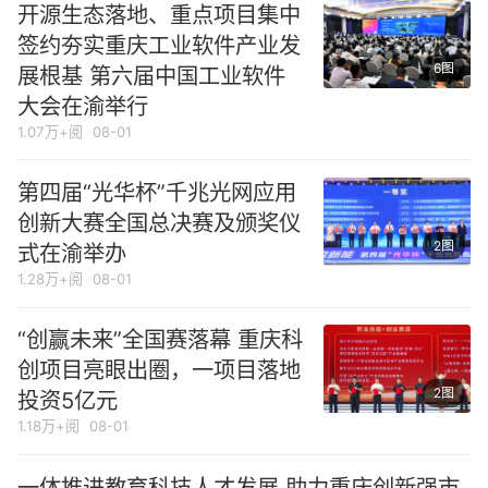
开源生态落地、重点项目集中
签约夯实重庆工业软件产业发
6图
展根基 第六届中国工业软件
大会在渝举行
1.07万+阅
08-01
第四届“光华杯”千兆光网应用
创新大赛全国总决赛及颁奖仪
2图
式在渝举办
1.28万+阅
08-01
“创赢未来”全国赛落幕 重庆科
创项目亮眼出圈，一项目落地
2图
投资5亿元
1.18万+阅
08-01
一体推进教育科技人才发展 助力重庆创新强市