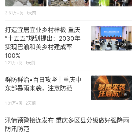
4图
3.61万+阅
1天前
打造宜居宜业乡村样板 重庆
“十五五”规划提出：2030年
2图
实现巴渝和美乡村建成率
100%
1.21万+阅
1天前
群防群治•百日攻坚 | 重庆中
东部暴雨来袭，注意防范
1图
1.01万+阅
2天前
汛情预警接连发布 重庆多区县分级做好强降雨
防汛防范