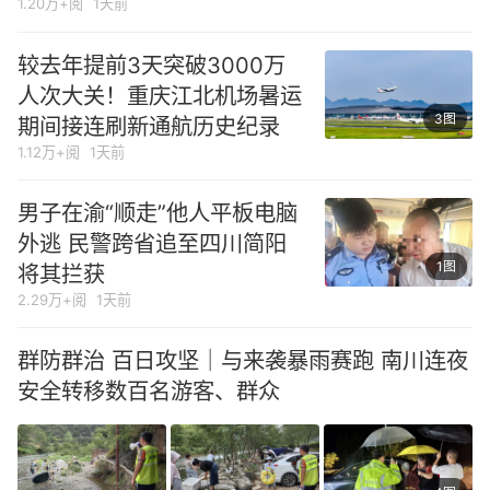
1.20万+阅
1天前
较去年提前3天突破3000万
人次大关！重庆江北机场暑运
3图
期间接连刷新通航历史纪录
1.12万+阅
1天前
男子在渝“顺走”他人平板电脑
外逃 民警跨省追至四川简阳
1图
将其拦获
2.29万+阅
1天前
群防群治 百日攻坚｜与来袭暴雨赛跑 南川连夜
安全转移数百名游客、群众