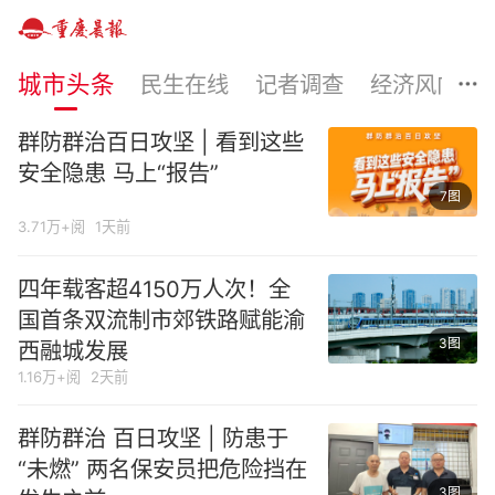
城市头条
民生在线
记者调查
经济风向
群防群治百日攻坚 | 看到这些
安全隐患 马上“报告”
7图
3.71万+阅
1天前
四年载客超4150万人次！全
国首条双流制市郊铁路赋能渝
3图
西融城发展
1.16万+阅
2天前
群防群治 百日攻坚 | 防患于
“未燃” 两名保安员把危险挡在
3图