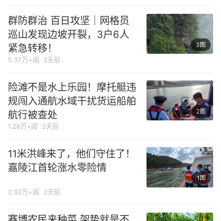
群防群治 百日攻坚｜网格员
巡山发现边坡开裂，3户6人
3图
紧急转移！
5.37万+阅
2天前
险滩不是水上乐园！摩托艇违
规闯入通航水域干扰货运船舶
2图
航行被查处
1.28万+阅
2天前
11米洪峰来了，他们守住了！
嘉陵江首轮涨水零险情
1图
2.92万+阅
2天前
赛博农民来种菜 架势就是不