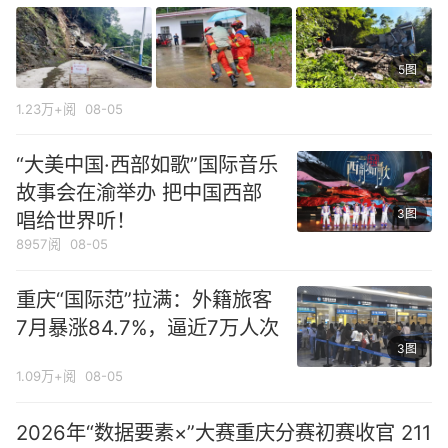
5图
1.23万+阅
08-05
“大美中国·西部如歌”国际音乐
故事会在渝举办 把中国西部
3图
唱给世界听！
8957阅
08-05
重庆“国际范”拉满：外籍旅客
7月暴涨84.7%，逼近7万人次
3图
1.09万+阅
08-05
2026年“数据要素×”大赛重庆分赛初赛收官 211