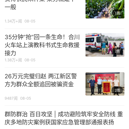
一般
1图
1.34万+阅
08-05
35分钟“抢”回一条生命！合川
火车站上演教科书式生命救援
2图
接力
1.38万+阅
08-05
26万元完璧归赵 两江新区警
方为群众全额追回被骗资金
2图
9487阅
08-05
群防群治 百日攻坚 | 成功避险筑牢安全防线 重
庆多地防灾案例获国家应急管理部通报表扬