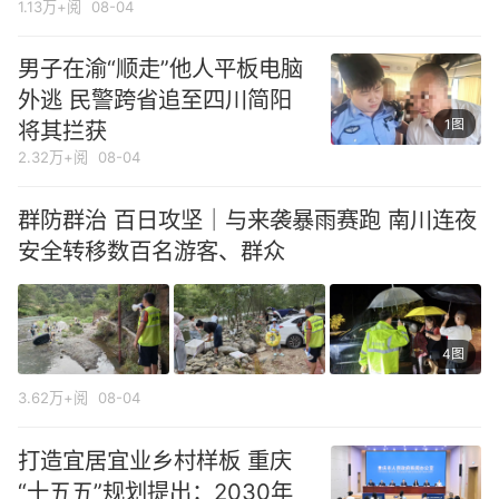
1.13万+阅
08-04
男子在渝“顺走”他人平板电脑
外逃 民警跨省追至四川简阳
1图
将其拦获
2.32万+阅
08-04
群防群治 百日攻坚｜与来袭暴雨赛跑 南川连夜
安全转移数百名游客、群众
4图
3.62万+阅
08-04
打造宜居宜业乡村样板 重庆
“十五五”规划提出：2030年