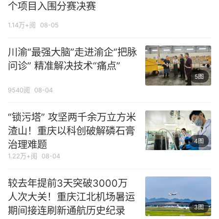
个项目入围分赛决赛
1.14万+阅
08-05
川渝“最强大脑”走进渝企“把脉
问诊” 精准解决技术“痛点”
5图
9540阅
08-04
“锁污塔” 攻坚两千余万立方米
渣山！重庆以科创破解磷石膏
4图
治理难题
1.22万+阅
08-04
较去年提前3天突破3000万
人次大关！重庆江北机场暑运
3图
期间接连刷新通航历史纪录