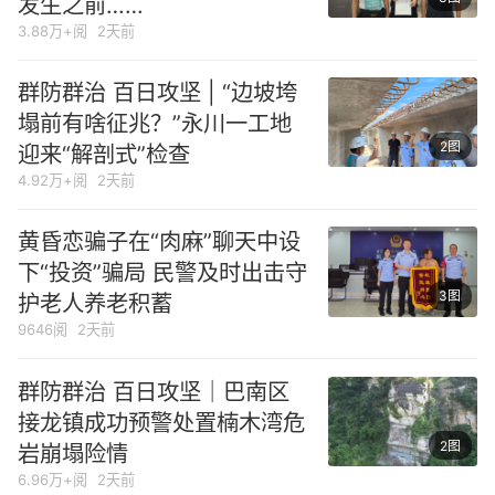
发生之前……
3.88万+阅
2天前
群防群治 百日攻坚 | “边坡垮
塌前有啥征兆？”永川一工地
2图
迎来“解剖式”检查
4.92万+阅
2天前
黄昏恋骗子在“肉麻”聊天中设
下“投资”骗局 民警及时出击守
3图
护老人养老积蓄
9646阅
2天前
群防群治 百日攻坚｜巴南区
接龙镇成功预警处置楠木湾危
2图
岩崩塌险情
6.96万+阅
2天前